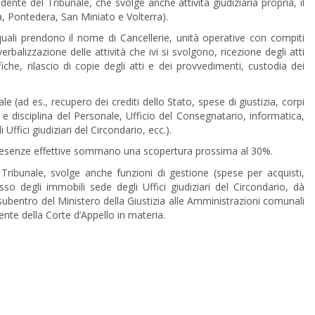
dente del Tribunale, che svolge anche attività giudiziaria propria, il
sa, Pontedera, San Miniato e Volterra).
 quali prendono il nome di Cancellerie, unità operative con compiti
erbalizzazione delle attività che ivi si svolgono, ricezione degli atti
iche, rilascio di copie degli atti e dei provvedimenti, custodia dei
ale (ad es., recupero dei crediti dello Stato, spese di giustizia, corpi
 e disciplina del Personale, Ufficio del Consegnatario, informatica,
Uffici giudiziari del Circondario, ecc.).
presenze effettive sommano una scopertura prossima al 30%.
 Tribunale, svolge anche funzioni di gestione (spese per acquisti,
so degli immobili sede degli Uffici giudiziari del Circondario, dà
subentro del Ministero della Giustizia alle Amministrazioni comunali
dente della Corte d’Appello in materia.