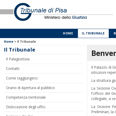
HOME
IL TRIBUNALE
M
Home
>
Il Tribunale
Il Tribunale
Benvenu
Il Palagiustizia
Il Palazzo di G
Contatti
istruzioni reper
Come raggiungerci
La struttura gi
Orario di Apertura al pubblico
La Sezione Civi
l'Ufficio del 
Competenza territoriale
collegiale, a s
La Sezione Pen
Dislocazione degli uffici
Preliminari, la 