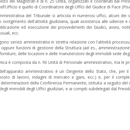
isto dei Magistrati è di n. 25 Unità, organizzati e coordinati dal Presi
ell'Ufficio e quello di Coordinatore degli Uffici del Giudice di Pace (Pi
mministrativa del Tribunale si articola in numerosi uffici, alcuni dei
o svolgimento dell'attività giudiziaria, quali assistenza alle udienze e v
bblicazione ed esecuzione dei provvedimenti dei Giudici, avvisi, notif
suali, ecc.
olgono servizi amministrativi in stretta relazione con l'attività processu
, oppure funzioni di gestione della Struttura (ad es., amministrazione
forniture, delle locazioni e delle manutenzioni degli immobili sede degli 
nica è composta da n. 90 Unità di Personale amministrativo, ma le 
ell'apparato amministrativo è un Dirigente dello Stato, che, per il
posto di lavoro, indagini di mercato e gare, ecc.) e, per il comples
e determinazioni della Conferenza Permanente, istituita a seguito del 
degli immobili degli Uffici giudiziari, e ai compiti subdelegati dal Presi