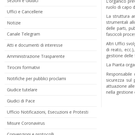
Sezioni e Giudici
L’organico prev
ruolo di capo d
Uffici e Cancellerie
La struttura a
strumentali all
Notizie
delle parti, pu
Canale Telegram
fascicoli proces
Altri Uffici sv
Atti e documenti di interesse
di reato, ecc.)
gestione delle 
Amministrazione Trasparente
La Pianta orga
Tirocini formativi
Responsabile d
Notifiche per pubblici proclami
sicurezza sul 
attuazione all
Giudice tutelare
nella gestione 
Giudici di Pace
Ufficio Notificazioni, Esecuzioni e Protesti
Misure Coronavirus
Convenzioni e protocolli