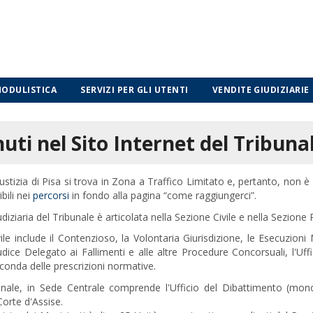
ODULISTICA
SERVIZI PER GLI UTENTI
VENDITE GIUDIZIARIE
ti nel Sito Internet del Tribunal
iustizia di Pisa si trova in Zona a Traffico Limitato e, pertanto, non 
ibili nei
percorsi
in fondo alla pagina “come raggiungerci”.
udiziaria del Tribunale è articolata nella Sezione Civile e nella Sezione 
le include il Contenzioso, la Volontaria Giurisdizione, le Esecuzioni M
Giudice Delegato ai Fallimenti e alle altre Procedure Concorsuali, l'U
econda delle prescrizioni normative.
ale, in Sede Centrale comprende l'Ufficio del Dibattimento (monocra
Corte d'Assise.