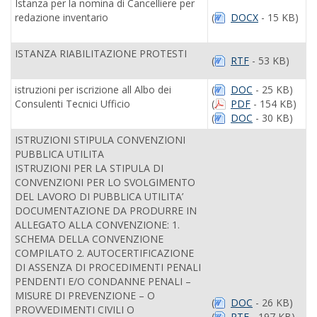
Istanza per la nomina di Cancelliere per
redazione inventario
(
DOCX
- 15 KB)
ISTANZA RIABILITAZIONE PROTESTI
(
RTF
- 53 KB)
istruzioni per iscrizione all Albo dei
(
DOC
- 25 KB)
Consulenti Tecnici Ufficio
(
PDF
- 154 KB)
(
DOC
- 30 KB)
ISTRUZIONI STIPULA CONVENZIONI
PUBBLICA UTILITA
ISTRUZIONI PER LA STIPULA DI
CONVENZIONI PER LO SVOLGIMENTO
DEL LAVORO DI PUBBLICA UTILITA’
DOCUMENTAZIONE DA PRODURRE IN
ALLEGATO ALLA CONVENZIONE: 1.
SCHEMA DELLA CONVENZIONE
COMPILATO 2. AUTOCERTIFICAZIONE
DI ASSENZA DI PROCEDIMENTI PENALI
PENDENTI E/O CONDANNE PENALI –
MISURE DI PREVENZIONE – O
(
DOC
- 26 KB)
PROVVEDIMENTI CIVILI O
(
RTF
- 197 KB)