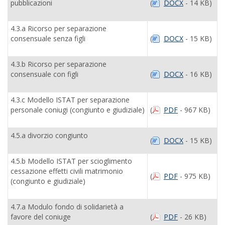
pubblicazioni
(
DOCX
- 14 KB)
4.3.a Ricorso per separazione
consensuale senza figli
(
DOCX
- 15 KB)
4.3.b Ricorso per separazione
consensuale con figli
(
DOCX
- 16 KB)
4.3.c Modello ISTAT per separazione
personale coniugi (congiunto e giudiziale)
(
PDF
- 967 KB)
4.5.a divorzio congiunto
(
DOCX
- 15 KB)
4.5.b Modello ISTAT per scioglimento
cessazione effetti civili matrimonio
(
PDF
- 975 KB)
(congiunto e giudiziale)
4.7.a Modulo fondo di solidarietà a
favore del coniuge
(
PDF
- 26 KB)