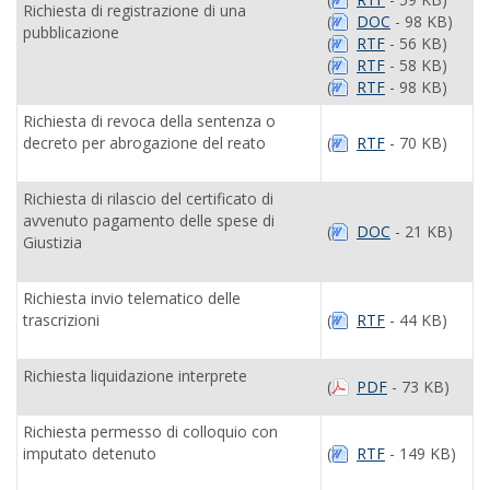
Richiesta di registrazione di una
(
DOC
- 98 KB)
pubblicazione
(
RTF
- 56 KB)
(
RTF
- 58 KB)
(
RTF
- 98 KB)
Richiesta di revoca della sentenza o
decreto per abrogazione del reato
(
RTF
- 70 KB)
Richiesta di rilascio del certificato di
avvenuto pagamento delle spese di
(
DOC
- 21 KB)
Giustizia
Richiesta invio telematico delle
trascrizioni
(
RTF
- 44 KB)
Richiesta liquidazione interprete
(
PDF
- 73 KB)
Richiesta permesso di colloquio con
imputato detenuto
(
RTF
- 149 KB)