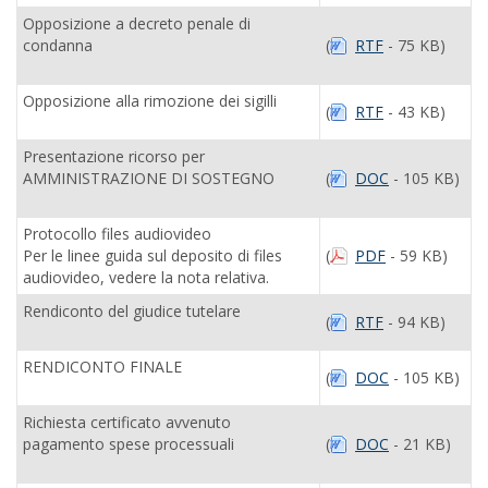
Opposizione a decreto penale di
condanna
(
RTF
- 75 KB)
Opposizione alla rimozione dei sigilli
(
RTF
- 43 KB)
Presentazione ricorso per
AMMINISTRAZIONE DI SOSTEGNO
(
DOC
- 105 KB)
Protocollo files audiovideo
Per le linee guida sul deposito di files
(
PDF
- 59 KB)
audiovideo, vedere la nota relativa.
Rendiconto del giudice tutelare
(
RTF
- 94 KB)
RENDICONTO FINALE
(
DOC
- 105 KB)
Richiesta certificato avvenuto
pagamento spese processuali
(
DOC
- 21 KB)