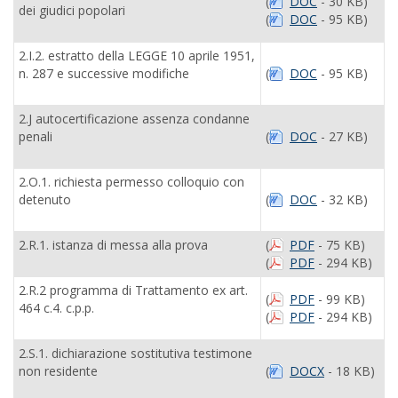
(
DOC
- 30 KB)
dei giudici popolari
(
DOC
- 95 KB)
2.I.2. estratto della LEGGE 10 aprile 1951,
n. 287 e successive modifiche
(
DOC
- 95 KB)
2.J autocertificazione assenza condanne
penali
(
DOC
- 27 KB)
2.O.1. richiesta permesso colloquio con
detenuto
(
DOC
- 32 KB)
2.R.1. istanza di messa alla prova
(
PDF
- 75 KB)
(
PDF
- 294 KB)
2.R.2 programma di Trattamento ex art.
(
PDF
- 99 KB)
464 c.4. c.p.p.
(
PDF
- 294 KB)
2.S.1. dichiarazione sostitutiva testimone
non residente
(
DOCX
- 18 KB)