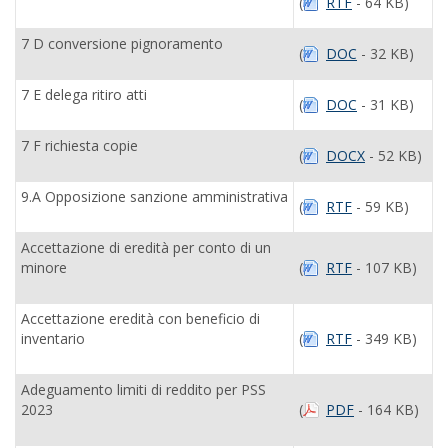
(
RTF
- 64 KB)
7 D conversione pignoramento
(
DOC
- 32 KB)
7 E delega ritiro atti
(
DOC
- 31 KB)
7 F richiesta copie
(
DOCX
- 52 KB)
9.A Opposizione sanzione amministrativa
(
RTF
- 59 KB)
Accettazione di eredità per conto di un
minore
(
RTF
- 107 KB)
Accettazione eredità con beneficio di
inventario
(
RTF
- 349 KB)
Adeguamento limiti di reddito per PSS
2023
(
PDF
- 164 KB)