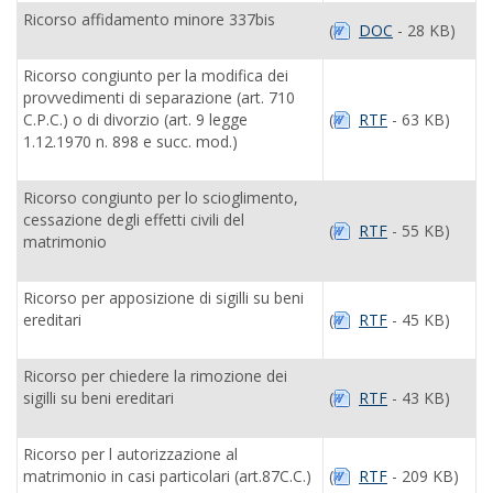
Ricorso affidamento minore 337bis
(
DOC
- 28 KB)
Ricorso congiunto per la modifica dei
provvedimenti di separazione (art. 710
C.P.C.) o di divorzio (art. 9 legge
(
RTF
- 63 KB)
1.12.1970 n. 898 e succ. mod.)
Ricorso congiunto per lo scioglimento,
cessazione degli effetti civili del
(
RTF
- 55 KB)
matrimonio
Ricorso per apposizione di sigilli su beni
ereditari
(
RTF
- 45 KB)
Ricorso per chiedere la rimozione dei
sigilli su beni ereditari
(
RTF
- 43 KB)
Ricorso per l autorizzazione al
matrimonio in casi particolari (art.87C.C.)
(
RTF
- 209 KB)