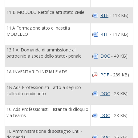
11 B MODULO Rettifica atti stato civile
(
RTF
- 118 KB)
11.A Formazione atto di nascita
MODELLO
(
RTF
- 117 KB)
13.1.A. Domanda di ammissione al
patrocinio a spese dello stato- penale
(
DOC
- 49 KB)
1A INVENTARIO INIZIALE ADS
(
PDF
- 289 KB)
1B Ads Professionisti - atto a seguito
sollecito rendiconto
(
DOC
- 28 KB)
1C Ads Professionisti - Istanza di clloquio
via teams
(
DOC
- 28 KB)
1E Amministrazione di sostegno Enti -
domanda
(
DOC
- 35 KB)