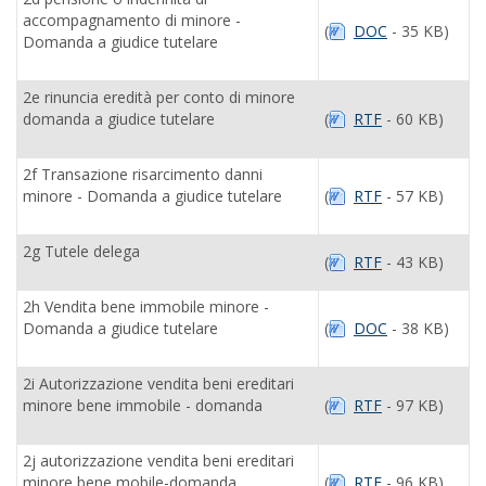
accompagnamento di minore -
(
DOC
- 35 KB)
Domanda a giudice tutelare
2e rinuncia eredità per conto di minore
domanda a giudice tutelare
(
RTF
- 60 KB)
2f Transazione risarcimento danni
minore - Domanda a giudice tutelare
(
RTF
- 57 KB)
2g Tutele delega
(
RTF
- 43 KB)
2h Vendita bene immobile minore -
Domanda a giudice tutelare
(
DOC
- 38 KB)
2i Autorizzazione vendita beni ereditari
minore bene immobile - domanda
(
RTF
- 97 KB)
2j autorizzazione vendita beni ereditari
minore bene mobile-domanda
(
RTF
- 96 KB)