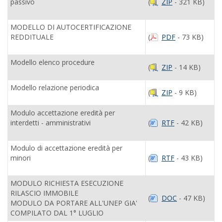
passivo
(
ZIP
- 321 KB)
MODELLO DI AUTOCERTIFICAZIONE
REDDITUALE
(
PDF
- 73 KB)
Modello elenco procedure
(
ZIP
- 14 KB)
Modello relazione periodica
(
ZIP
- 9 KB)
Modulo accettazione eredità per
interdetti - amministrativi
(
RTF
- 42 KB)
Modulo di accettazione eredità per
minori
(
RTF
- 43 KB)
MODULO RICHIESTA ESECUZIONE
RILASCIO IMMOBILE
(
DOC
- 47 KB)
MODULO DA PORTARE ALL'UNEP GIA'
COMPILATO DAL 1° LUGLIO