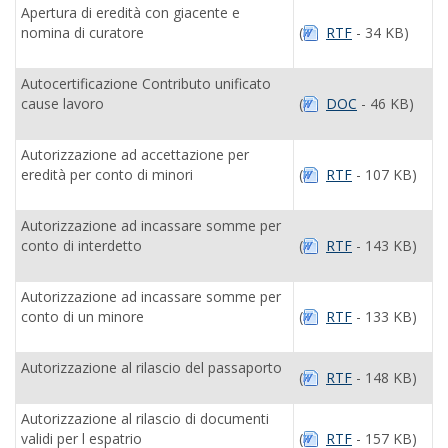
Apertura di eredità con giacente e
nomina di curatore
(
RTF
- 34 KB)
Autocertificazione Contributo unificato
cause lavoro
(
DOC
- 46 KB)
Autorizzazione ad accettazione per
eredità per conto di minori
(
RTF
- 107 KB)
Autorizzazione ad incassare somme per
conto di interdetto
(
RTF
- 143 KB)
Autorizzazione ad incassare somme per
conto di un minore
(
RTF
- 133 KB)
Autorizzazione al rilascio del passaporto
(
RTF
- 148 KB)
Autorizzazione al rilascio di documenti
validi per l espatrio
(
RTF
- 157 KB)