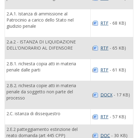
2.A.1. Istanza di ammissione al
Patrocinio a carico dello Stato nel
(
RTF
- 68 KB)
giudizio penale
2.a.2 - ISTANZA DI LIQUIDAZIONE
DELL’ONORARIO AL DIFENSORE
(
RTF
- 65 KB)
2.B.1. richiesta copia atti in materia
penale dalle parti
(
RTF
- 61 KB)
2.B.2. richiesta copie atti in materia
penale da soggetto non parte del
(
DOCX
- 17 KB)
processo
2.C. istanza di dissequestro
(
RTF
- 57 KB)
2.E.2 patteggiamento estinzione del
reato domanda (art 445 CPP)
(
DOC
- 30 KB)