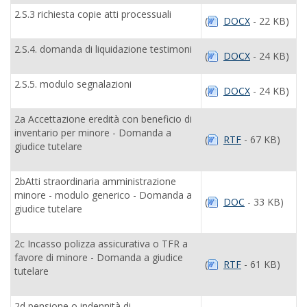
2.S.3 richiesta copie atti processuali
(
DOCX
- 22 KB)
2.S.4. domanda di liquidazione testimoni
(
DOCX
- 24 KB)
2.S.5. modulo segnalazioni
(
DOCX
- 24 KB)
2a Accettazione eredità con beneficio di
inventario per minore - Domanda a
(
RTF
- 67 KB)
giudice tutelare
2bAtti straordinaria amministrazione
minore - modulo generico - Domanda a
(
DOC
- 33 KB)
giudice tutelare
2c Incasso polizza assicurativa o TFR a
favore di minore - Domanda a giudice
(
RTF
- 61 KB)
tutelare
2d pensione o indennità di