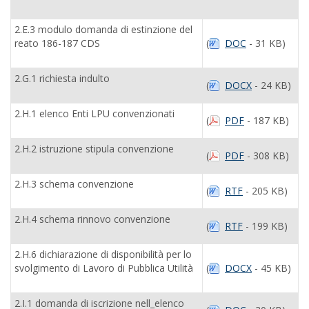
2.E.3 modulo domanda di estinzione del
reato 186-187 CDS
(
DOC
- 31 KB)
2.G.1 richiesta indulto
(
DOCX
- 24 KB)
2.H.1 elenco Enti LPU convenzionati
(
PDF
- 187 KB)
2.H.2 istruzione stipula convenzione
(
PDF
- 308 KB)
2.H.3 schema convenzione
(
RTF
- 205 KB)
2.H.4 schema rinnovo convenzione
(
RTF
- 199 KB)
2.H.6 dichiarazione di disponibilità per lo
svolgimento di Lavoro di Pubblica Utilità
(
DOCX
- 45 KB)
2.I.1 domanda di iscrizione nell_elenco