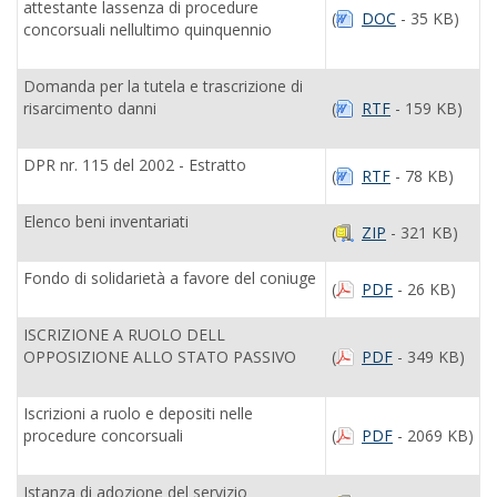
attestante lassenza di procedure
(
DOC
- 35 KB)
concorsuali nellultimo quinquennio
Domanda per la tutela e trascrizione di
risarcimento danni
(
RTF
- 159 KB)
DPR nr. 115 del 2002 - Estratto
(
RTF
- 78 KB)
Elenco beni inventariati
(
ZIP
- 321 KB)
Fondo di solidarietà a favore del coniuge
(
PDF
- 26 KB)
ISCRIZIONE A RUOLO DELL
OPPOSIZIONE ALLO STATO PASSIVO
(
PDF
- 349 KB)
Iscrizioni a ruolo e depositi nelle
procedure concorsuali
(
PDF
- 2069 KB)
Istanza di adozione del servizio