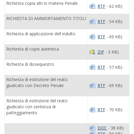
Richiesta copia atti in materia Penale
(
RTF
- 62 KB)
RICHIESTA DI AMMORTAMENTO TITOLI
(
RTF
- 54 KB)
Richiesta di applicazione dell indulto
(
RTF
- 69 KB)
Richiesta di copie autentica
(
ZIP
- 3 KB)
Richiesta di dissequestro
(
RTF
- 57 KB)
Richiesta di estinzione del reato
giudicato con Decreto Penale
(
RTF
- 69 KB)
Richiesta di estinzione del reato
giudicato con sentenza di
(
RTF
- 70 KB)
patteggiamento
(
DOC
- 38 KB)
(
RTF
- 59 KB)